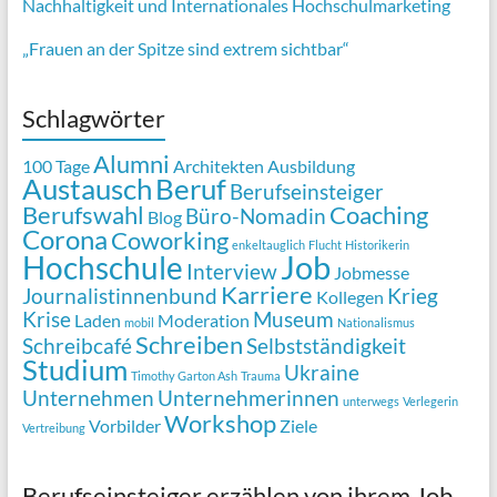
Nachhaltigkeit und Internationales Hochschulmarketing
„Frauen an der Spitze sind extrem sichtbar“
Schlagwörter
Alumni
100 Tage
Architekten
Ausbildung
Austausch
Beruf
Berufseinsteiger
Berufswahl
Coaching
Büro-Nomadin
Blog
Corona
Coworking
enkeltauglich
Flucht
Historikerin
Job
Hochschule
Interview
Jobmesse
Karriere
Journalistinnenbund
Krieg
Kollegen
Krise
Museum
Laden
Moderation
mobil
Nationalismus
Schreiben
Schreibcafé
Selbstständigkeit
Studium
Ukraine
Timothy Garton Ash
Trauma
Unternehmen
Unternehmerinnen
unterwegs
Verlegerin
Workshop
Vorbilder
Ziele
Vertreibung
Berufseinsteiger erzählen von ihrem Job