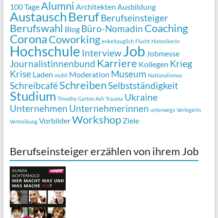
Alumni
100 Tage
Architekten
Ausbildung
Austausch
Beruf
Berufseinsteiger
Berufswahl
Coaching
Büro-Nomadin
Blog
Corona
Coworking
enkeltauglich
Flucht
Historikerin
Job
Hochschule
Interview
Jobmesse
Karriere
Journalistinnenbund
Krieg
Kollegen
Krise
Museum
Laden
Moderation
mobil
Nationalismus
Schreiben
Schreibcafé
Selbstständigkeit
Studium
Ukraine
Timothy Garton Ash
Trauma
Unternehmen
Unternehmerinnen
unterwegs
Verlegerin
Workshop
Vorbilder
Ziele
Vertreibung
Berufseinsteiger erzählen von ihrem Job