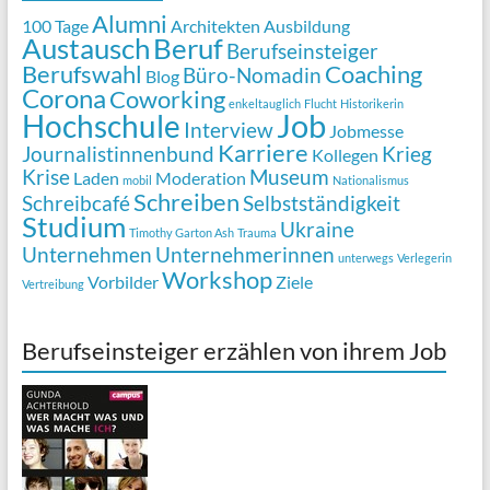
Alumni
100 Tage
Architekten
Ausbildung
Austausch
Beruf
Berufseinsteiger
Berufswahl
Coaching
Büro-Nomadin
Blog
Corona
Coworking
enkeltauglich
Flucht
Historikerin
Job
Hochschule
Interview
Jobmesse
Karriere
Journalistinnenbund
Krieg
Kollegen
Krise
Museum
Laden
Moderation
mobil
Nationalismus
Schreiben
Schreibcafé
Selbstständigkeit
Studium
Ukraine
Timothy Garton Ash
Trauma
Unternehmen
Unternehmerinnen
unterwegs
Verlegerin
Workshop
Vorbilder
Ziele
Vertreibung
Berufseinsteiger erzählen von ihrem Job