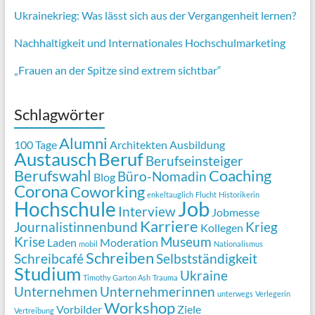
Ukrainekrieg: Was lässt sich aus der Vergangenheit lernen?
Nachhaltigkeit und Internationales Hochschulmarketing
„Frauen an der Spitze sind extrem sichtbar“
Schlagwörter
Alumni
100 Tage
Architekten
Ausbildung
Austausch
Beruf
Berufseinsteiger
Berufswahl
Coaching
Büro-Nomadin
Blog
Corona
Coworking
enkeltauglich
Flucht
Historikerin
Job
Hochschule
Interview
Jobmesse
Karriere
Journalistinnenbund
Krieg
Kollegen
Krise
Museum
Laden
Moderation
mobil
Nationalismus
Schreiben
Schreibcafé
Selbstständigkeit
Studium
Ukraine
Timothy Garton Ash
Trauma
Unternehmen
Unternehmerinnen
unterwegs
Verlegerin
Workshop
Vorbilder
Ziele
Vertreibung