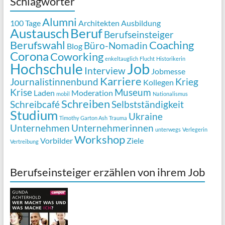
Schlagwörter
Alumni
100 Tage
Architekten
Ausbildung
Austausch
Beruf
Berufseinsteiger
Berufswahl
Coaching
Büro-Nomadin
Blog
Corona
Coworking
enkeltauglich
Flucht
Historikerin
Job
Hochschule
Interview
Jobmesse
Karriere
Journalistinnenbund
Krieg
Kollegen
Krise
Museum
Laden
Moderation
mobil
Nationalismus
Schreiben
Schreibcafé
Selbstständigkeit
Studium
Ukraine
Timothy Garton Ash
Trauma
Unternehmen
Unternehmerinnen
unterwegs
Verlegerin
Workshop
Vorbilder
Ziele
Vertreibung
Berufseinsteiger erzählen von ihrem Job