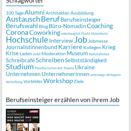
Schlagwörter
Alumni
100 Tage
Architekten
Ausbildung
Austausch
Beruf
Berufseinsteiger
Berufswahl
Coaching
Büro-Nomadin
Blog
Corona
Coworking
enkeltauglich
Flucht
Historikerin
Job
Hochschule
Interview
Jobmesse
Karriere
Journalistinnenbund
Krieg
Kollegen
Krise
Museum
Laden
Moderation
mobil
Nationalismus
Schreiben
Schreibcafé
Selbstständigkeit
Studium
Ukraine
Timothy Garton Ash
Trauma
Unternehmen
Unternehmerinnen
unterwegs
Verlegerin
Workshop
Vorbilder
Ziele
Vertreibung
Berufseinsteiger erzählen von ihrem Job