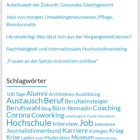
Arbeitswelt der Zukunft: Gesundes Gleichgewicht
Jobs von morgen:
Umweltingenieurwesen,
Pflege,
Bioinformatik
Ukrainekrieg: Was lässt sich aus der Vergangenheit lernen?
Nachhaltigkeit und Internationales Hochschulmarketing
„Frauen an der Spitze sind extrem sichtbar“
Schlagwörter
Alumni
100 Tage
Architekten
Ausbildung
Austausch
Beruf
Berufseinsteiger
Berufswahl
Coaching
Büro-Nomadin
Blog
Corona
Coworking
enkeltauglich
Flucht
Historikerin
Job
Hochschule
Interview
Jobmesse
Karriere
Journalistinnenbund
Krieg
Kollegen
Krise
Museum
Laden
Moderation
mobil
Nationalismus