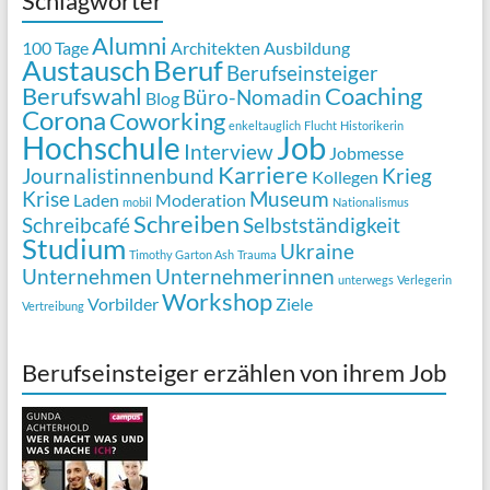
Schlagwörter
Alumni
100 Tage
Architekten
Ausbildung
Austausch
Beruf
Berufseinsteiger
Berufswahl
Coaching
Büro-Nomadin
Blog
Corona
Coworking
enkeltauglich
Flucht
Historikerin
Job
Hochschule
Interview
Jobmesse
Karriere
Journalistinnenbund
Krieg
Kollegen
Krise
Museum
Laden
Moderation
mobil
Nationalismus
Schreiben
Schreibcafé
Selbstständigkeit
Studium
Ukraine
Timothy Garton Ash
Trauma
Unternehmen
Unternehmerinnen
unterwegs
Verlegerin
Workshop
Vorbilder
Ziele
Vertreibung
Berufseinsteiger erzählen von ihrem Job